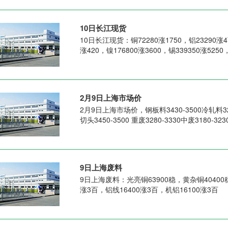
10日长江现货
10日长江现货：铜72280涨1750，铝23290涨4百
涨420，镍176800涨3600，锡339350涨525
2月9日上海市场价
2月9日上海市场价，钢板料3430-3500冷轧料328
切头3450-3500 重废3280-3330中废3180-32
9日上海废料
9日上海废料：光亮铜63900稳，黄杂铜40400稳
涨3百，铝线16400涨3百，机铝16100涨3百