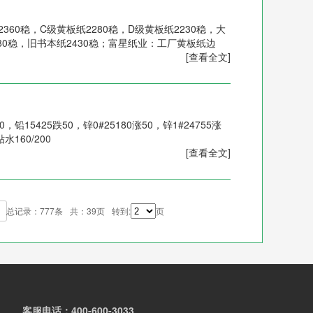
360稳，C级黄板纸2280稳，D级黄板纸2230稳，大
80稳，旧书本纸2430稳；富星纸业：工厂黄板纸边
[查看全文]
，铅15425跌50，锌0#25180涨50，锌1#24755涨
水160/200
[查看全文]
总记录：777条
共：39页
转到:
页
客服电话：400-600-3033