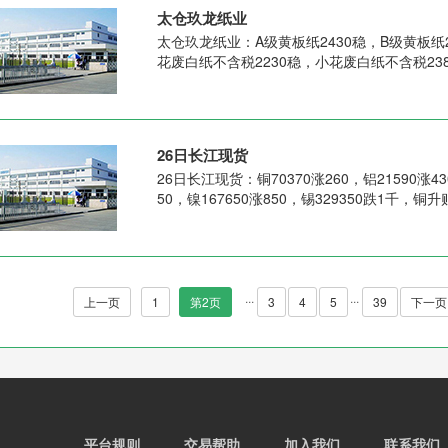
太仓玖龙纸业
太仓玖龙纸业：A级黄板纸2430稳，B级黄板纸2
花废白纸不含税2230稳，小花废白纸不含税23
26日长江现货
26日长江现货：铜70370涨260，铝21590涨430
50，镍167650涨850，锡329350跌1千，铜升贴
...
...
上一页
1
第2页
3
4
5
39
下一页
平台规则
交易帮助
加入我们
联系我们